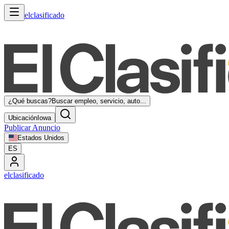
elclasificado
¿Qué buscas?
Buscar empleo, servicio, auto...
Ubicación
Iowa
Publicar Anuncio
Estados Unidos
ES
elclasificado