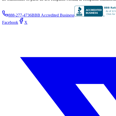
888-277-4736
BBB Accredited Business
Facebook
X