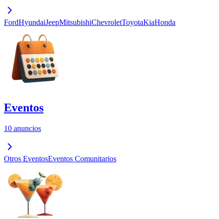
Ford
Hyundai
Jeep
Mitsubishi
Chevrolet
Toyota
Kia
Honda
Eventos
10 anuncios
Otros Eventos
Eventos Comunitarios