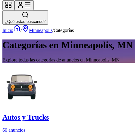
¿Qué estás buscando?
Inicio
/
Minneapolis
/
Categorías
Categorías en Minneapolis, MN
Explora todas las categorías de anuncios en Minneapolis, MN
Autos y Trucks
60 anuncios