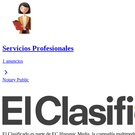
Servicios Profesionales
1 anuncios
Notary Public
El Clasificado es parte de EC Hispanic Media, la compañía multimedia 