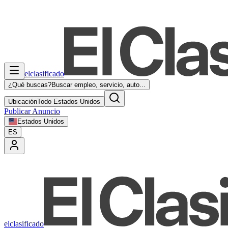
elclasificado
¿Qué buscas?
Buscar empleo, servicio, auto...
Ubicación
Todo Estados Unidos
Publicar Anuncio
Estados Unidos
ES
elclasificado