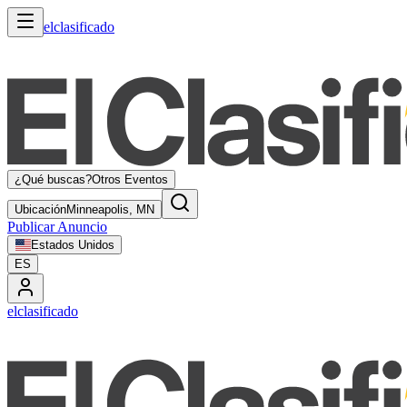
elclasificado
¿Qué buscas?
Otros Eventos
Ubicación
Minneapolis, MN
Publicar Anuncio
Estados Unidos
ES
elclasificado