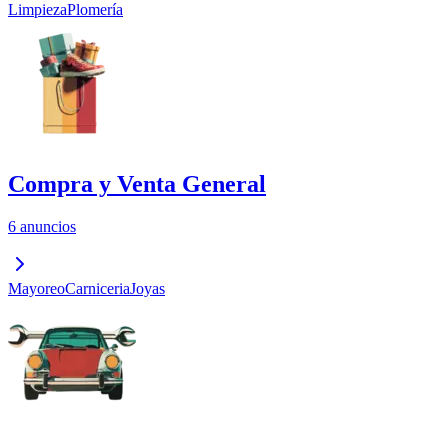
Limpieza
Plomería
Compra y Venta General
6 anuncios
Mayoreo
Carniceria
Joyas