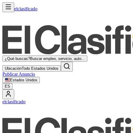
elclasificado
¿Qué buscas?
Buscar empleo, servicio, auto...
Ubicación
Todo Estados Unidos
Publicar Anuncio
Estados Unidos
ES
elclasificado