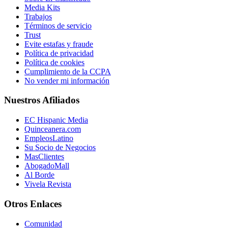
Media Kits
Trabajos
Términos de servicio
Trust
Evite estafas y fraude
Política de privacidad
Política de cookies
Cumplimiento de la CCPA
No vender mi información
Nuestros Afiliados
EC Hispanic Media
Quinceanera.com
EmpleosLatino
Su Socio de Negocios
MasClientes
AbogadoMall
Al Borde
Vivela Revista
Otros Enlaces
Comunidad