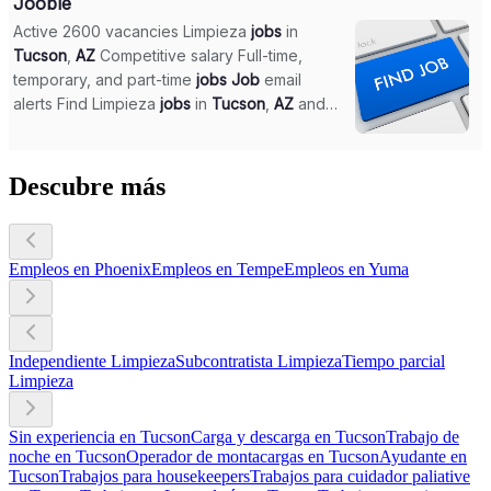
Descubre más
Empleos en Phoenix
Empleos en Tempe
Empleos en Yuma
Independiente Limpieza
Subcontratista Limpieza
Tiempo parcial
Limpieza
Sin experiencia en Tucson
Carga y descarga en Tucson
Trabajo de
noche en Tucson
Operador de montacargas en Tucson
Ayudante en
Tucson
Trabajos para housekeepers
Trabajos para cuidador paliative