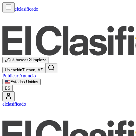
elclasificado
¿Qué buscas?
Limpieza
Ubicación
Tucson, AZ
Publicar Anuncio
Estados Unidos
ES
elclasificado