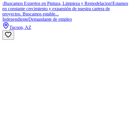
¡Buscamos Expertos en Pintura, Limpieza y Remodelacion!Estamos
en constante crecimiento y expansión de nuestra cartera de
proyectos. Buscamos estable...
Independiente
Demandante de empleo
Tucson, AZ