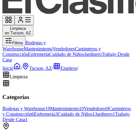
Limpieza
en Tucson, AZ
Bodegas y
Filtros
Warehouse
Mantenimiento
Vendedores
Carpinteros y
Construcción
Enfermería
Cuidado de Niños
Jardinero
Trabajo Desde
Casa
Inicio
/
Tucson, AZ
/
Empleos
/
Limpieza
Categorías
Bodegas y Warehouse
19
Mantenimiento
10
Vendedores
9
Carpinteros
y Construcción
6
Enfermería
3
Cuidado de Niños
1
Jardinero
1
Trabajo
Desde Casa
1