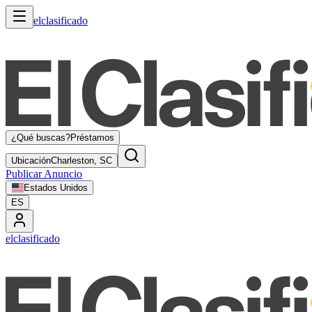
elclasificado
¿Qué buscas?
Préstamos
Ubicación
Charleston, SC
Publicar Anuncio
Estados Unidos
ES
elclasificado