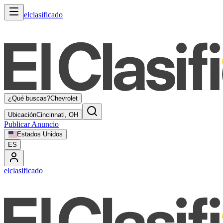
elclasificado
¿Qué buscas?
Chevrolet
Ubicación
Cincinnati, OH
Publicar Anuncio
Estados Unidos
ES
elclasificado