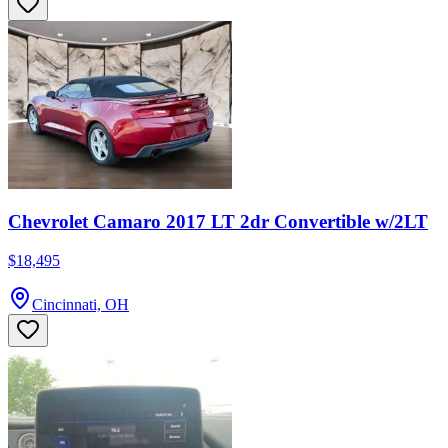
Chevrolet Camaro 2017 LT 2dr Convertible w/2LT
$18,495
Cincinnati, OH