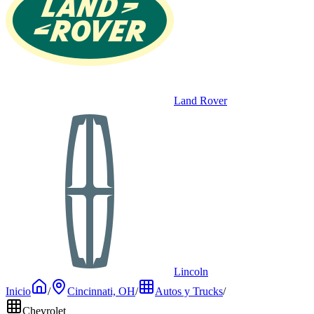
Land Rover
Lincoln
Inicio
/
Cincinnati, OH
/
Autos y Trucks
/
Chevrolet