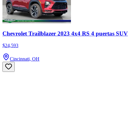
Chevrolet Trailblazer 2023 4x4 RS 4 puertas SUV
$24,593
Cincinnati, OH