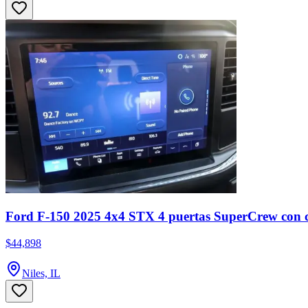
Ford F-150 2025 4x4 STX 4 puertas SuperCrew con ca
$44,898
Niles, IL