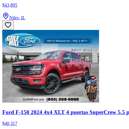
$43,895
Niles, IL
Ford F-150 2024 4x4 XLT 4 puertas SuperCrew 5.5 p
$40,317