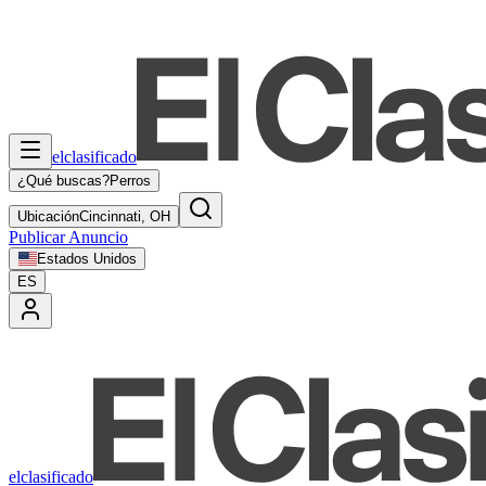
elclasificado
¿Qué buscas?
Perros
Ubicación
Cincinnati, OH
Publicar Anuncio
Estados Unidos
ES
elclasificado