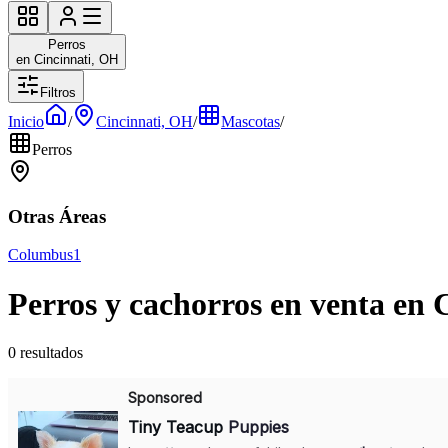
Perros
en Cincinnati, OH
Filtros
Inicio
/
Cincinnati, OH
/
Mascotas
/
Perros
Otras Áreas
Columbus
1
Perros y cachorros en venta en 
0 resultados