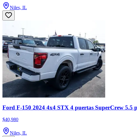
Niles, IL
Ford F-150 2024 4x4 STX 4 puertas SuperCrew 5.5 p
$40,980
Niles, IL