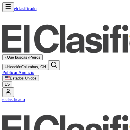
elclasificado
¿Qué buscas?
Perros
Ubicación
Columbus, OH
Publicar Anuncio
Estados Unidos
ES
elclasificado