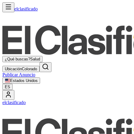
elclasificado
¿Qué buscas?
Salud
Ubicación
Colorado
Publicar Anuncio
Estados Unidos
ES
elclasificado