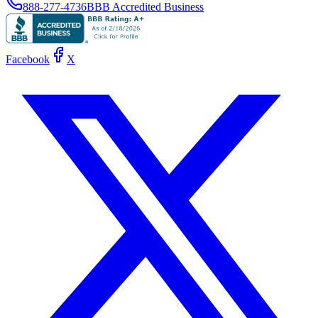
888-277-4736
BBB Accredited Business
Facebook
X