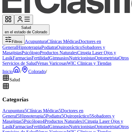
Salud
en el estado de Colorado
Acupuntura
Clínicas Médicas
Doctores en
Filtros
General
Hipnoterapia
Podiatra
Quiropráctico
Sobadores y
Masajistas
Psicólogo
Productos Naturales
Cirugia Laser Ojos y
Lasik
Farmacias
Fertilidad
Gimnasios
Nutricionistas
Optometrista
Otros
Servicios de Salud
Venas Varicosas
WIC Clinicas y Tiendas
Inicio
/
Colorado
/
Salud
Categorías
Acupuntura
5
Clínicas Médicas
5
Doctores en
General
5
Hipnoterapia
5
Podiatra
5
Quiropráctico
5
Sobadores y
Masajistas
5
Psicólogo
4
Productos Naturales
1
Cirugia Laser Ojos y
Lasik
Farmacias
Fertilidad
Gimnasios
Nutricionistas
Optometrista
Otros
Servicios de Salud
Venas Varicosas
WIC Clinicas y Tiendas