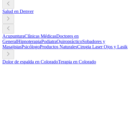
Salud en Denver
Acupuntura
Clínicas Médicas
Doctores en
General
Hipnoterapia
Podiatra
Quiropráctico
Sobadores y
Masajistas
Psicólogo
Productos Naturales
Cirugia Laser Ojos y Lasik
Dolor de espalda en Colorado
Terapia en Colorado