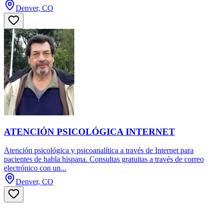
Denver, CO
ATENCIÓN PSICOLÓGICA INTERNET
Atención psicológica y psicoanalítica a través de Internet para
pacientes de habla hispana. Consultas gratuitas a través de correo
electrónico con un...
Denver, CO