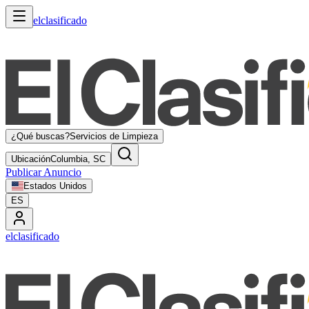
elclasificado
¿Qué buscas?
Servicios de Limpieza
Ubicación
Columbia, SC
Publicar Anuncio
Estados Unidos
ES
elclasificado