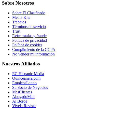
Sobre Nosotros
Sobre El Clasificado
Media Kits
Trabajos
Términos de servicio
Trust
Evite estafas y fraude
Política de privacidad
Política de cookies
Cumplimiento de la CCPA
No vender mi información
Nuestros Afiliados
EC Hispanic Media
Quinceanera.com
EmpleosLatino
Su Socio de Negocios
MasClientes
AbogadoMall
Al Borde
Vivela Revista