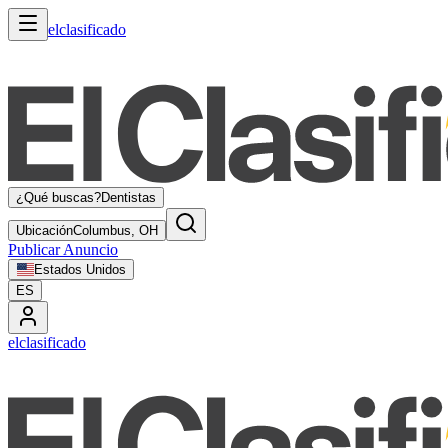
elclasificado
¿Qué buscas?
Dentistas
Ubicación
Columbus, OH
Publicar Anuncio
Estados Unidos
ES
elclasificado