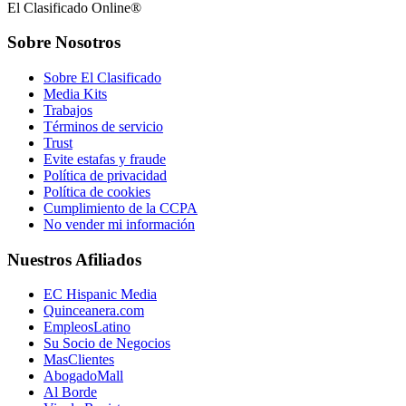
El Clasificado Online®
Sobre Nosotros
Sobre El Clasificado
Media Kits
Trabajos
Términos de servicio
Trust
Evite estafas y fraude
Política de privacidad
Política de cookies
Cumplimiento de la CCPA
No vender mi información
Nuestros Afiliados
EC Hispanic Media
Quinceanera.com
EmpleosLatino
Su Socio de Negocios
MasClientes
AbogadoMall
Al Borde