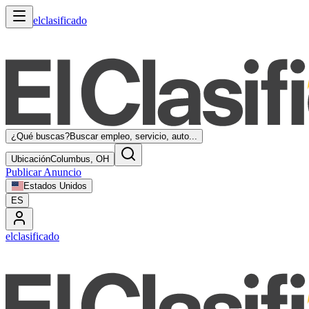
elclasificado
¿Qué buscas?
Buscar empleo, servicio, auto...
Ubicación
Columbus, OH
Publicar Anuncio
Estados Unidos
ES
elclasificado