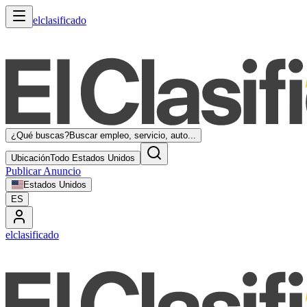
elclasificado
¿Qué buscas?
Buscar empleo, servicio, auto...
Ubicación
Todo Estados Unidos
Publicar Anuncio
Estados Unidos
ES
elclasificado