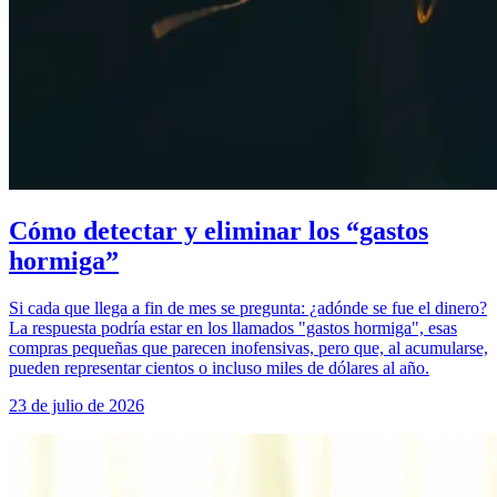
Cómo detectar y eliminar los “gastos
hormiga”
Si cada que llega a fin de mes se pregunta: ¿adónde se fue el dinero?
La respuesta podría estar en los llamados "gastos hormiga", esas
compras pequeñas que parecen inofensivas, pero que, al acumularse,
pueden representar cientos o incluso miles de dólares al año.
23 de julio de 2026