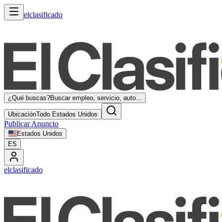
elclasificado
¿Qué buscas?
Buscar empleo, servicio, auto...
Ubicación
Todo Estados Unidos
Publicar Anuncio
Estados Unidos
ES
elclasificado