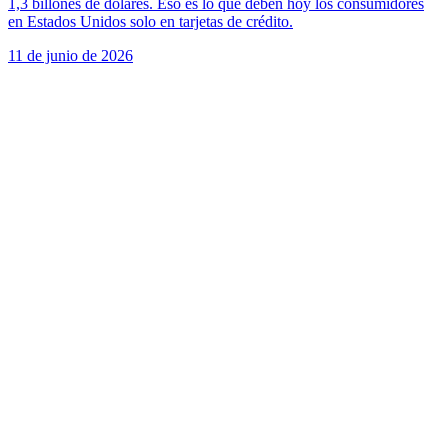
1,3 billones de dólares. Eso es lo que deben hoy los consumidores
en Estados Unidos solo en tarjetas de crédito.
11 de junio de 2026