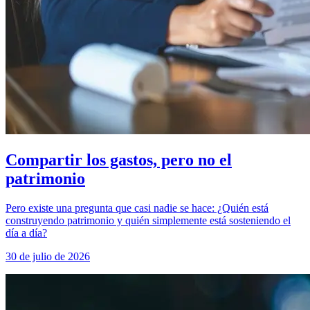
Compartir los gastos, pero no el
patrimonio
Pero existe una pregunta que casi nadie se hace: ¿Quién está
construyendo patrimonio y quién simplemente está sosteniendo el
día a día?
30 de julio de 2026