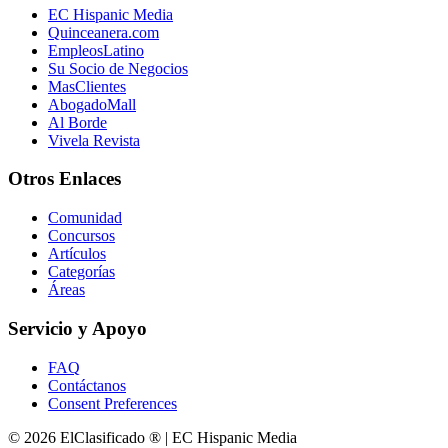
EC Hispanic Media
Quinceanera.com
EmpleosLatino
Su Socio de Negocios
MasClientes
AbogadoMall
Al Borde
Vivela Revista
Otros Enlaces
Comunidad
Concursos
Artículos
Categorías
Áreas
Servicio y Apoyo
FAQ
Contáctanos
Consent Preferences
© 2026 ElClasificado ® | EC Hispanic Media