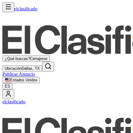
elclasificado
¿Qué buscas?
Cerrajeros
Ubicación
Dallas, TX
Publicar Anuncio
Estados Unidos
ES
elclasificado