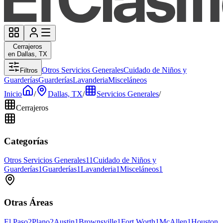
Cerrajeros
en Dallas, TX
Otros Servicios Generales
Cuidado de Niños y
Filtros
Guarderías
Guarderías
Lavanderia
Misceláneos
Inicio
/
Dallas, TX
/
Servicios Generales
/
Cerrajeros
Categorías
Otros Servicios Generales
11
Cuidado de Niños y
Guarderías
1
Guarderías
1
Lavanderia
1
Misceláneos
1
Otras Áreas
El Paso
2
Plano
2
Austin
1
Brownsville
1
Fort Worth
1
McAllen
1
Houston