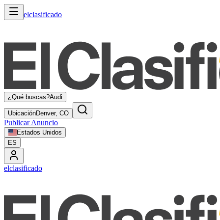
elclasificado
¿Qué buscas?
Audi
Ubicación
Denver, CO
Publicar Anuncio
Estados Unidos
ES
elclasificado