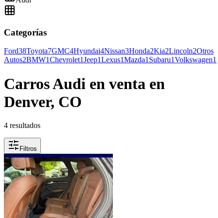
Categorías
Ford
38
Toyota
7
GMC
4
Hyundai
4
Nissan
3
Honda
2
Kia
2
Lincoln
2
Otros
Autos
2
BMW
1
Chevrolet
1
Jeep
1
Lexus
1
Mazda
1
Subaru
1
Volkswagen
1
Carros Audi en venta en
Denver, CO
4 resultados
Filtros