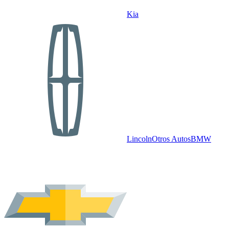
Kia
Lincoln
Otros Autos
BMW