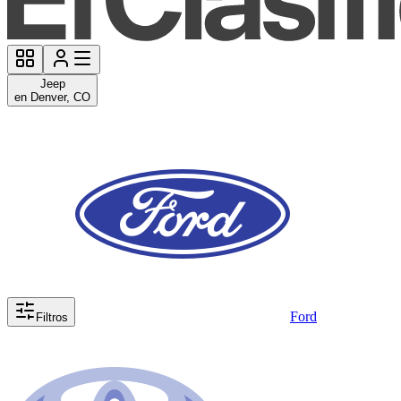
Jeep
en Denver, CO
Ford
Filtros