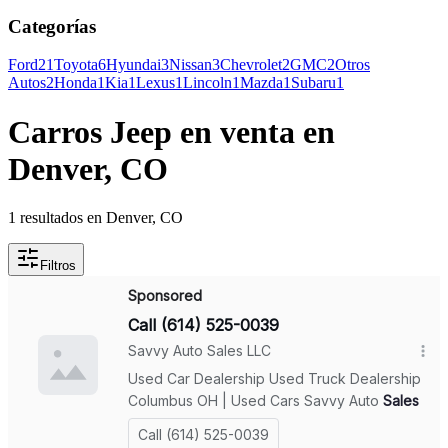
Categorías
Ford
21
Toyota
6
Hyundai
3
Nissan
3
Chevrolet
2
GMC
2
Otros
Autos
2
Honda
1
Kia
1
Lexus
1
Lincoln
1
Mazda
1
Subaru
1
Carros Jeep en venta en
Denver, CO
1 resultados en Denver, CO
Filtros