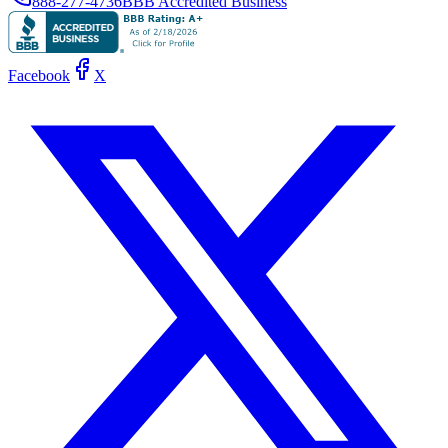
888-277-4736
BBB Accredited Business
Facebook
X