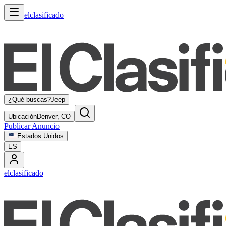
elclasificado
¿Qué buscas?
Jeep
Ubicación
Denver, CO
Publicar Anuncio
Estados Unidos
ES
elclasificado