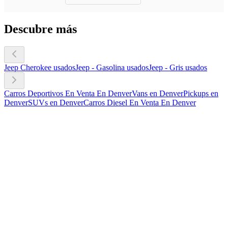
Descubre más
Jeep Cherokee usados
Jeep - Gasolina usados
Jeep - Gris usados
Carros Deportivos En Venta En Denver
Vans en Denver
Pickups en
Denver
SUVs en Denver
Carros Diesel En Venta En Denver