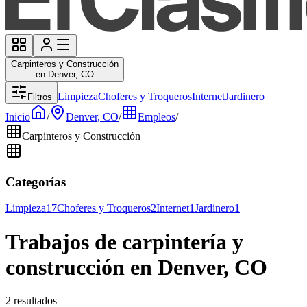
Carpinteros y Construcción
en Denver, CO
Limpieza
Choferes y Troqueros
Internet
Jardinero
Filtros
Inicio
/
Denver, CO
/
Empleos
/
Carpinteros y Construcción
Categorías
Limpieza
17
Choferes y Troqueros
2
Internet
1
Jardinero
1
Trabajos de carpintería y
construcción en Denver, CO
2 resultados