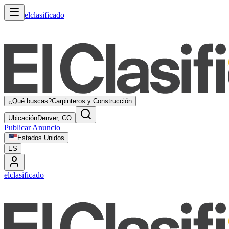
elclasificado
¿Qué buscas?
Carpinteros y Construcción
Ubicación
Denver, CO
Publicar Anuncio
Estados Unidos
ES
elclasificado