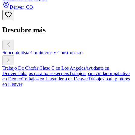
Denver, CO
Descubre más
Subcontratista Carpinteros y Construcción
Trabajo De Chofer Clase C en Los Angeles
Ayudante en
Denver
Trabajos para housekeepers
Trabajos para cuidador paliative
en Denver
Trabajos en Lavandería en Denver
Trabajos para pintores
en Denver