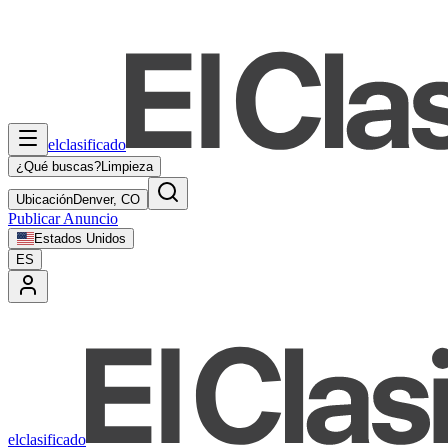
elclasificado
¿Qué buscas?
Limpieza
Ubicación
Denver, CO
Publicar Anuncio
Estados Unidos
ES
elclasificado