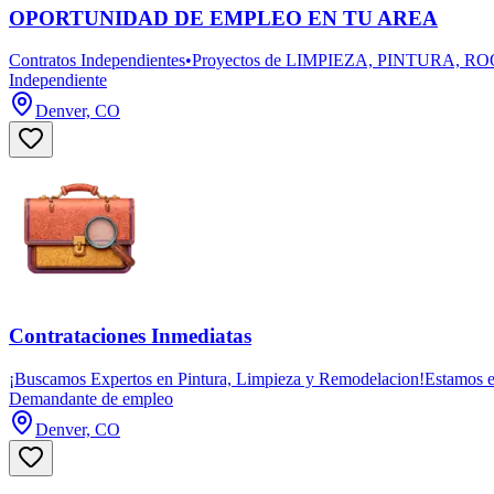
OPORTUNIDAD DE EMPLEO EN TU AREA
Contratos Independientes•Proyectos de LIMPIEZA, PINTURA, ROOFI
Independiente
Denver, CO
Contrataciones Inmediatas
¡Buscamos Expertos en Pintura, Limpieza y Remodelacion!Estamos en 
Demandante de empleo
Denver, CO