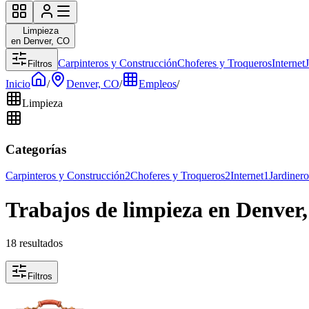
Limpieza
en Denver, CO
Carpinteros y Construcción
Choferes y Troqueros
Internet
Filtros
Inicio
/
Denver, CO
/
Empleos
/
Limpieza
Categorías
Carpinteros y Construcción
2
Choferes y Troqueros
2
Internet
1
Jardinero
Trabajos de limpieza en Denver
18 resultados
Filtros