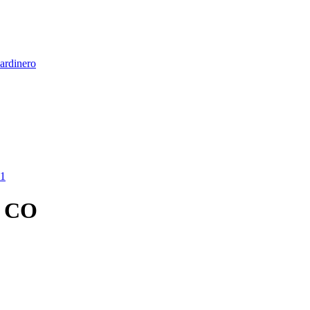
Jardinero
1
, CO