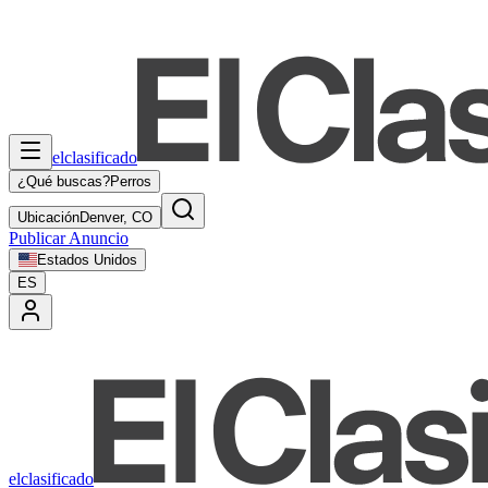
elclasificado
¿Qué buscas?
Perros
Ubicación
Denver, CO
Publicar Anuncio
Estados Unidos
ES
elclasificado