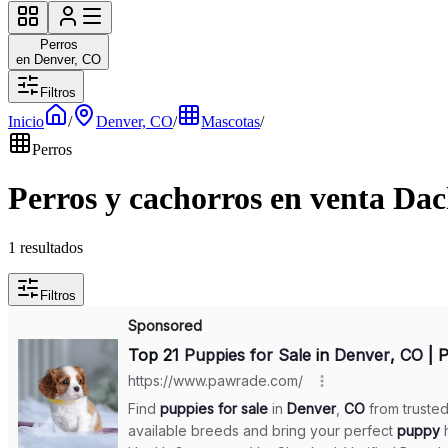
Perros
en Denver, CO
Filtros
Inicio
/
Denver, CO
/
Mascotas
/
Perros
Perros y cachorros en venta Da
1 resultados
Filtros