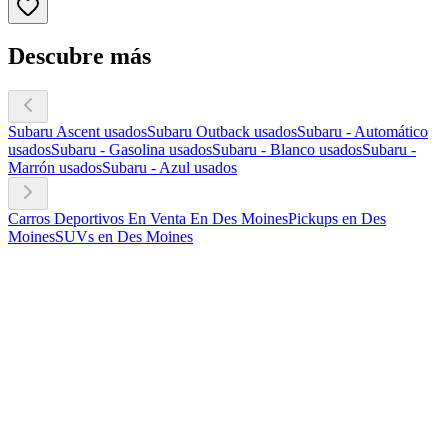
Descubre más
Subaru Ascent usados
Subaru Outback usados
Subaru - Automático
usados
Subaru - Gasolina usados
Subaru - Blanco usados
Subaru -
Marrón usados
Subaru - Azul usados
Carros Deportivos En Venta En Des Moines
Pickups en Des
Moines
SUVs en Des Moines