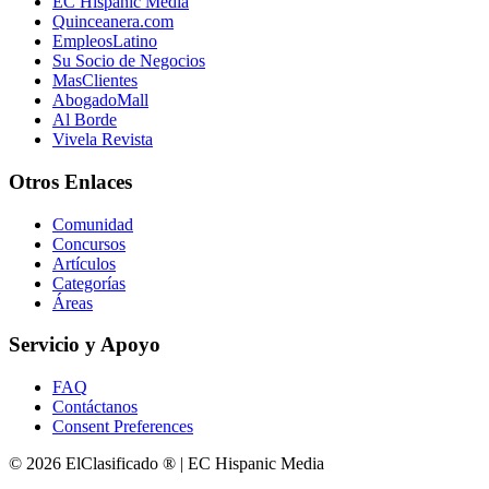
EC Hispanic Media
Quinceanera.com
EmpleosLatino
Su Socio de Negocios
MasClientes
AbogadoMall
Al Borde
Vivela Revista
Otros Enlaces
Comunidad
Concursos
Artículos
Categorías
Áreas
Servicio y Apoyo
FAQ
Contáctanos
Consent Preferences
© 2026 ElClasificado ® | EC Hispanic Media