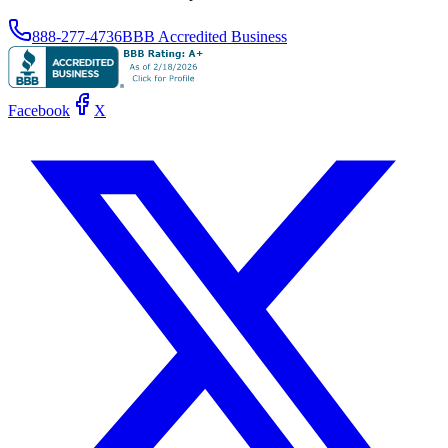
888-277-4736
BBB Accredited Business
Facebook
X