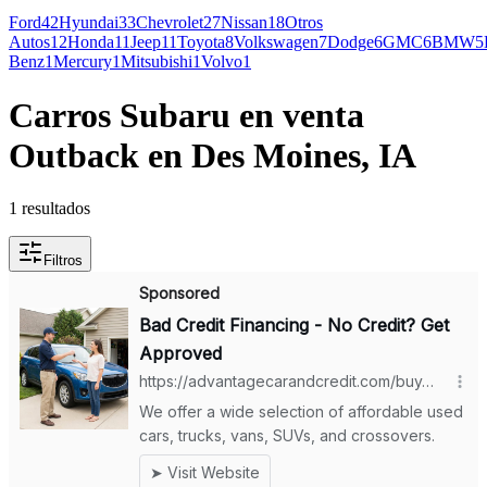
Ford
42
Hyundai
33
Chevrolet
27
Nissan
18
Otros
Autos
12
Honda
11
Jeep
11
Toyota
8
Volkswagen
7
Dodge
6
GMC
6
BMW
5
Benz
1
Mercury
1
Mitsubishi
1
Volvo
1
Carros Subaru en venta
Outback en Des Moines, IA
1 resultados
Filtros