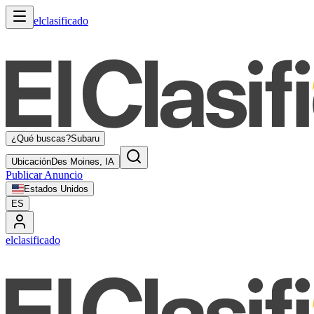
elclasificado
¿Qué buscas?
Subaru
Ubicación
Des Moines, IA
Publicar Anuncio
Estados Unidos
ES
elclasificado