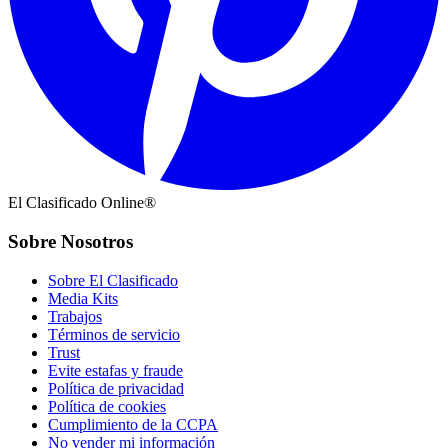
El Clasificado Online®
Sobre Nosotros
Sobre El Clasificado
Media Kits
Trabajos
Términos de servicio
Trust
Evite estafas y fraude
Política de privacidad
Política de cookies
Cumplimiento de la CCPA
No vender mi información