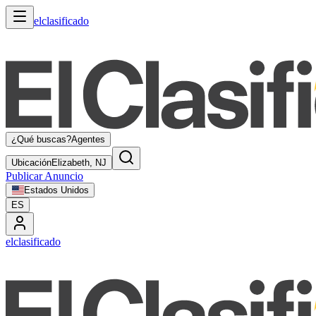
elclasificado
¿Qué buscas?
Agentes
Ubicación
Elizabeth, NJ
Publicar Anuncio
Estados Unidos
ES
elclasificado