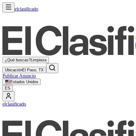
elclasificado
¿Qué buscas?
Limpieza
Ubicación
El Paso, TX
Publicar Anuncio
Estados Unidos
ES
elclasificado