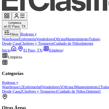
Limpieza
en El Paso, TX
Bodegas y
Filtros
Warehouse
Enfermería
Vendedores
Oficina
Mantenimiento
Trabajo
Desde Casa
Choferes y Troqueros
Cuidado de Niños
Internet
Inicio
/
El Paso, TX
/
Empleos
/
Limpieza
Categorías
Bodegas y
Warehouse
12
Enfermería
6
Vendedores
5
Oficina
3
Mantenimiento
2
Traba
Desde Casa
2
Choferes y Troqueros
1
Cuidado de Niños
1
Internet
1
Otras Áreas