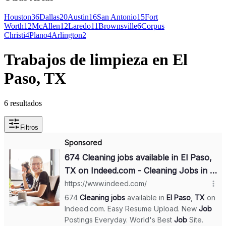
Houston
36
Dallas
20
Austin
16
San Antonio
15
Fort
Worth
12
McAllen
12
Laredo
11
Brownsville
6
Corpus
Christi
4
Plano
4
Arlington
2
Trabajos de limpieza en El
Paso, TX
6 resultados
Filtros