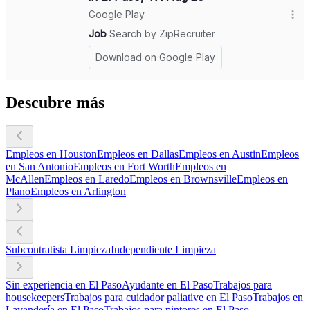
Descubre más
Empleos en Houston
Empleos en Dallas
Empleos en Austin
Empleos
en San Antonio
Empleos en Fort Worth
Empleos en
McAllen
Empleos en Laredo
Empleos en Brownsville
Empleos en
Plano
Empleos en Arlington
Subcontratista Limpieza
Independiente Limpieza
Sin experiencia en El Paso
Ayudante en El Paso
Trabajos para
housekeepers
Trabajos para cuidador paliative en El Paso
Trabajos en
Lavandería en El Paso
Trabajos para pintores en El Paso