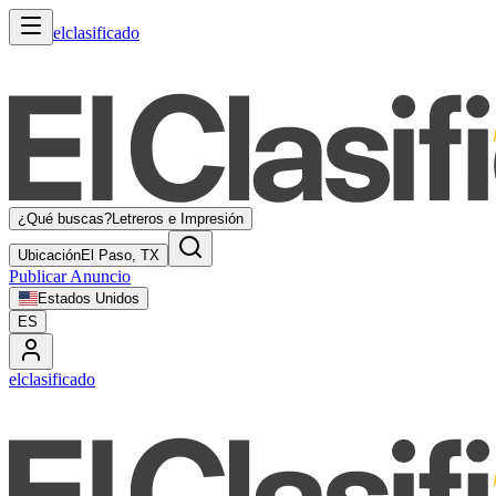
elclasificado
¿Qué buscas?
Letreros e Impresión
Ubicación
El Paso, TX
Publicar Anuncio
Estados Unidos
ES
elclasificado