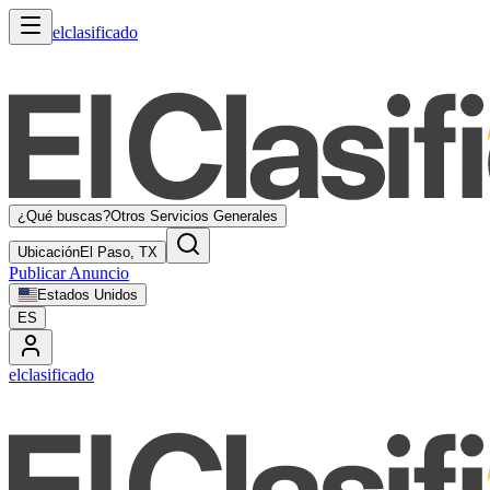
elclasificado
¿Qué buscas?
Otros Servicios Generales
Ubicación
El Paso, TX
Publicar Anuncio
Estados Unidos
ES
elclasificado