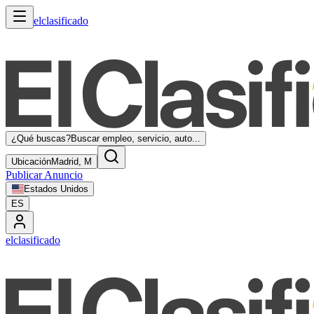
elclasificado
¿Qué buscas?
Buscar empleo, servicio, auto...
Ubicación
Madrid, M
Publicar Anuncio
Estados Unidos
ES
elclasificado