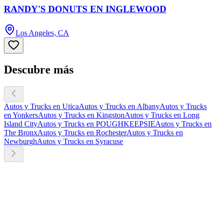
RANDY'S DONUTS EN INGLEWOOD
Los Angeles, CA
Descubre más
Autos y Trucks en Utica
Autos y Trucks en Albany
Autos y Trucks
en Yonkers
Autos y Trucks en Kingston
Autos y Trucks en Long
Island City
Autos y Trucks en POUGHKEEPSIE
Autos y Trucks en
The Bronx
Autos y Trucks en Rochester
Autos y Trucks en
Newburgh
Autos y Trucks en Syracuse