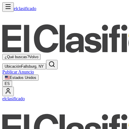
elclasificado
¿Qué buscas?
Volvo
Ubicación
Fallsburg, NY
Publicar Anuncio
Estados Unidos
ES
elclasificado