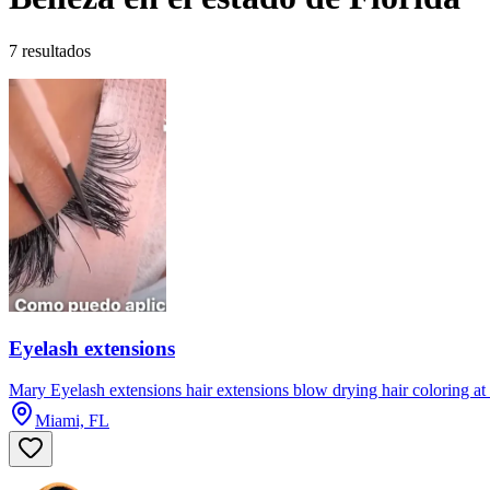
7 resultados
Eyelash extensions
Mary Eyelash extensions hair extensions blow drying hair coloring at 
Miami, FL