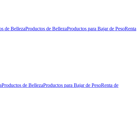
os de Belleza
Productos de Belleza
Productos para Bajar de Peso
Renta
a
Productos de Belleza
Productos para Bajar de Peso
Renta de