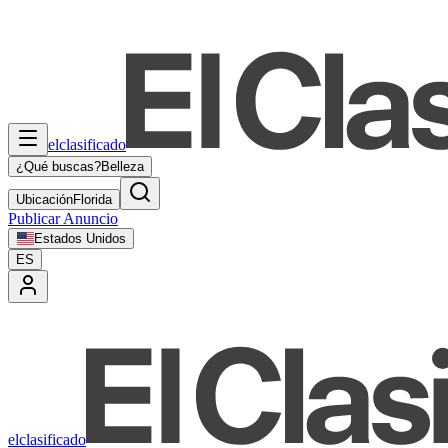
elclasificado
¿Qué buscas?
Belleza
Ubicación
Florida
Publicar Anuncio
Estados Unidos
ES
elclasificado