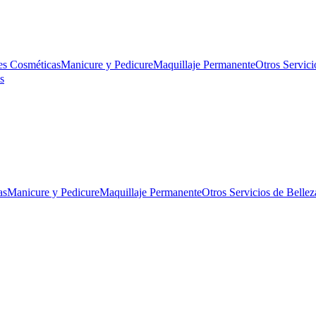
es Cosméticas
Manicure y Pedicure
Maquillaje Permanente
Otros Servici
s
as
Manicure y Pedicure
Maquillaje Permanente
Otros Servicios de Bellez