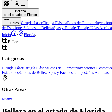
Belleza
en el estado de Florida
Cirugía Láser
Cirugía Plástica
Fotos de Glamour
Inyeccion
Filtros
de Estaciones
Salones de Belleza
Spas y Faciales
Tatuajes
Uñas Acrílica
Inicio
/
Florida
/
Belleza
Categorías
Cirugía Láser
Cirugía Plástica
Fotos de Glamour
Inyecciones Cosmétic
Estaciones
Salones de Belleza
Spas y Faciales
Tatuajes
Uñas Acrílicas
Otras Áreas
Miami
Belleza en el estado de Florida