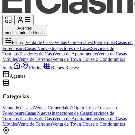
Agentes
en el estado de Florida
Venta de Casas
Ventas Comerciales
Open House
Casas en
Filtros
Foreclosure
Casas Nuevas
Inspectores de Casas
Servicios de
Termitas
Tasadores de Casa
Venta de Apartamentos
Venta de Casas
Móviles
Venta de Terrenos
Venta de Town House o Condominios
Inicio
/
Florida
/
Bienes Raíces
/
Agentes
Categorías
Venta de Casas
8
Ventas Comerciales
3
Open House
1
Casas en
Foreclosure
Casas Nuevas
Inspectores de Casas
Servicios de
Termitas
Tasadores de Casa
Venta de Apartamentos
Venta de Casas
Móviles
Venta de Terrenos
Venta de Town House o Condominios