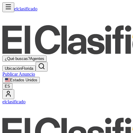
elclasificado
¿Qué buscas?
Agentes
Ubicación
Florida
Publicar Anuncio
Estados Unidos
ES
elclasificado