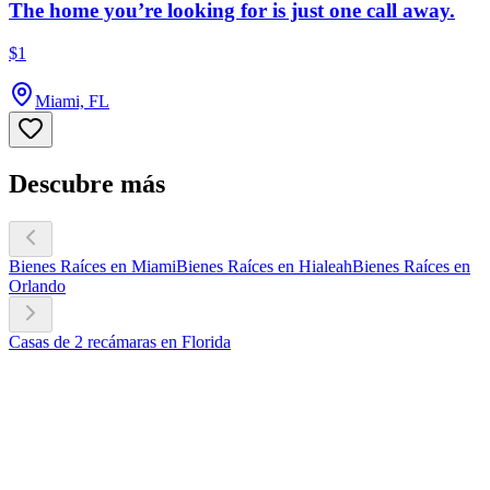
The home you’re looking for is just one call away.
$1
Miami, FL
Descubre más
Bienes Raíces en Miami
Bienes Raíces en Hialeah
Bienes Raíces en
Orlando
Casas de 2 recámaras en Florida