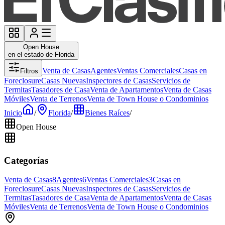
Open House
en el estado de Florida
Venta de Casas
Agentes
Ventas Comerciales
Casas en
Filtros
Foreclosure
Casas Nuevas
Inspectores de Casas
Servicios de
Termitas
Tasadores de Casa
Venta de Apartamentos
Venta de Casas
Móviles
Venta de Terrenos
Venta de Town House o Condominios
Inicio
/
Florida
/
Bienes Raíces
/
Open House
Categorías
Venta de Casas
8
Agentes
6
Ventas Comerciales
3
Casas en
Foreclosure
Casas Nuevas
Inspectores de Casas
Servicios de
Termitas
Tasadores de Casa
Venta de Apartamentos
Venta de Casas
Móviles
Venta de Terrenos
Venta de Town House o Condominios