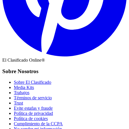
El Clasificado Online®
Sobre Nosotros
Sobre El Clasificado
Media Kits
Trabajos
Términos de servicio
Trust
Evite estafas y fraude
Política de privacidad
Política de cookies
Cumplimiento de la CCPA
No vender mi información