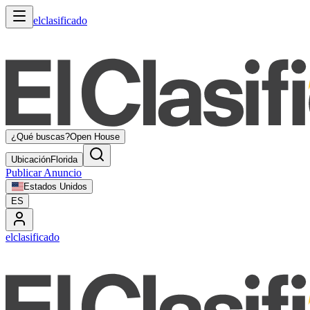
elclasificado
¿Qué buscas?
Open House
Ubicación
Florida
Publicar Anuncio
Estados Unidos
ES
elclasificado