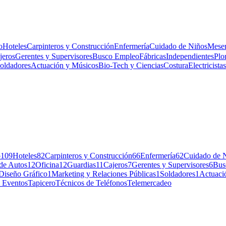
o
Hoteles
Carpinteros y Construcción
Enfermería
Cuidado de Niños
Meser
jeros
Gerentes y Supervisores
Busco Empleo
Fábricas
Independientes
Plo
oldadores
Actuación y Músicos
Bio-Tech y Ciencias
Costura
Electricistas
o
109
Hoteles
82
Carpinteros y Construcción
66
Enfermería
62
Cuidado de 
de Autos
12
Oficina
12
Guardias
11
Cajeros
7
Gerentes y Supervisores
6
Bus
Diseño Gráfico
1
Marketing y Relaciones Públicas
1
Soldadores
1
Actuaci
 Eventos
Tapicero
Técnicos de Teléfonos
Telemercadeo