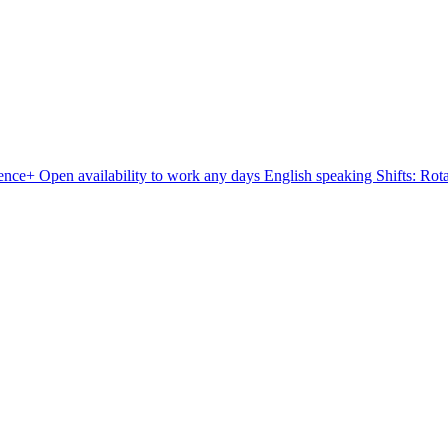
e+ Open availability to work any days English speaking Shifts: Rot