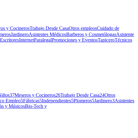
os y Cocineros
Trabajo Desde Casa
Otros empleos
Cuidado de
meros
Jardinero
Asistentes Médicos
Barberos y Cosmetólogas
Asistente
Escritores
Internet
Paralegal
Promociones y Eventos
Tapicero
Técnicos
Niños
37
Meseros y Cocineros
26
Trabajo Desde Casa
24
Otros
co Empleo
5
Fábricas
5
Independientes
5
Plomeros
5
Jardinero
3
Asistentes
ón y Músicos
Bio-Tech y