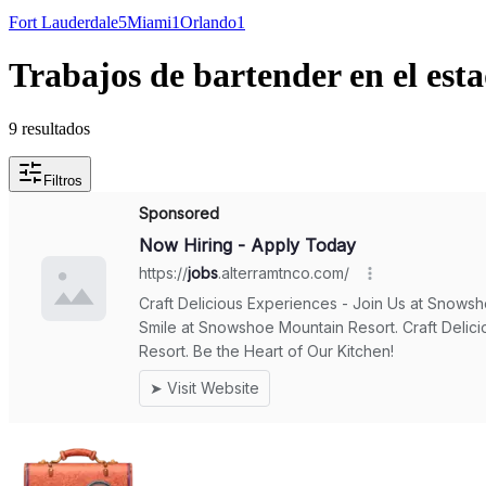
Fort Lauderdale
5
Miami
1
Orlando
1
Trabajos de bartender en el est
9 resultados
Filtros