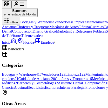
Bartenders
en el estado de Florida
Bodegas y Warehouse
Vendedores
Limpieza
Mantenimient
Filtros
Ancianos
Choferes y Troqueros
Mecánica de Autos
Oficina
Guardias
Ca
Dental
Computación
Diseño Gráfico
Marketing y Relaciones Públicas
S
de Teléfonos
Telemercadeo
Inicio
/
Florida
/
Empleos
/
Bartenders
Categorías
Bodegas y Warehouse
417
Vendedores
123
Limpieza
122
Mantenimient
empleos
21
Cuidado de Ancianos
20
Choferes y Troqueros
16
Mecánica 
Médicos
2
Barberos y Cosmetólogas
2
Asistente Dental
1
Computación
1
Ciencias
Costura
Electricistas
Escritores
Internet
Paralegal
Promociones y
Otras Áreas