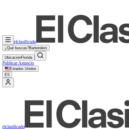
elclasificado
¿Qué buscas?
Bartenders
Ubicación
Florida
Publicar Anuncio
Estados Unidos
ES
elclasificado