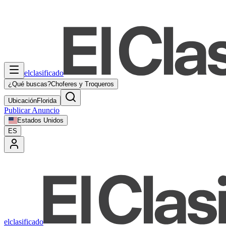
elclasificado
¿Qué buscas?
Choferes y Troqueros
Ubicación
Florida
Publicar Anuncio
Estados Unidos
ES
elclasificado