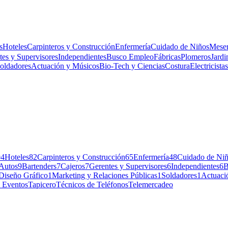
s
Hoteles
Carpinteros y Construcción
Enfermería
Cuidado de Niños
Meser
tes y Supervisores
Independientes
Busco Empleo
Fábricas
Plomeros
Jardi
oldadores
Actuación y Músicos
Bio-Tech y Ciencias
Costura
Electricistas
94
Hoteles
82
Carpinteros y Construcción
65
Enfermería
48
Cuidado de Ni
Autos
9
Bartenders
7
Cajeros
7
Gerentes y Supervisores
6
Independientes
6
B
Diseño Gráfico
1
Marketing y Relaciones Públicas
1
Soldadores
1
Actuaci
 Eventos
Tapicero
Técnicos de Teléfonos
Telemercadeo