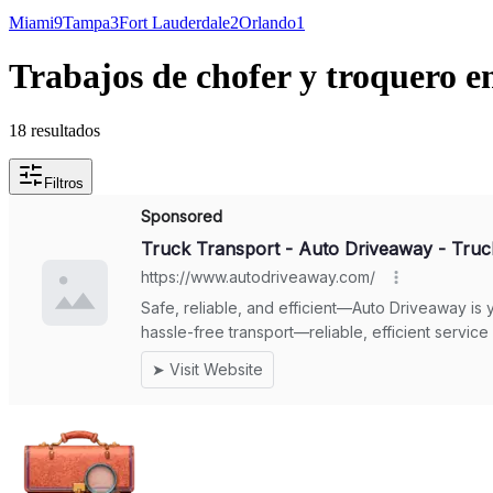
Miami
9
Tampa
3
Fort Lauderdale
2
Orlando
1
Trabajos de chofer y troquero en
18 resultados
Filtros