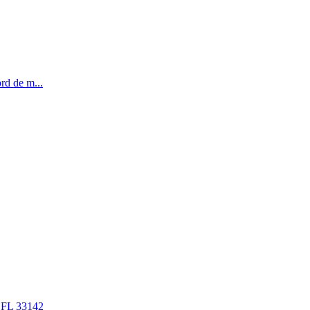
rd de m...
FL 33142