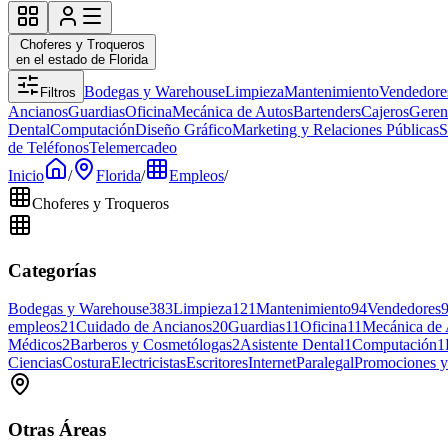
Choferes y Troqueros
en el estado de Florida
Bodegas y Warehouse
Limpieza
Mantenimiento
Vendedore
Filtros
Ancianos
Guardias
Oficina
Mecánica de Autos
Bartenders
Cajeros
Geren
Dental
Computación
Diseño Gráfico
Marketing y Relaciones Públicas
S
de Teléfonos
Telemercadeo
Inicio
/
Florida
/
Empleos
/
Choferes y Troqueros
Categorías
Bodegas y Warehouse
383
Limpieza
121
Mantenimiento
94
Vendedores
empleos
21
Cuidado de Ancianos
20
Guardias
11
Oficina
11
Mecánica de 
Médicos
2
Barberos y Cosmetólogas
2
Asistente Dental
1
Computación
1
Ciencias
Costura
Electricistas
Escritores
Internet
Paralegal
Promociones y
Otras Áreas