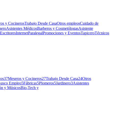
os y Cocineros
Trabajo Desde Casa
Otros empleos
Cuidado de
nero
Asistentes Médicos
Barberos y Cosmetólogas
Asistente
Escritores
Internet
Paralegal
Promociones y Eventos
Tapicero
Técnicos
ños
37
Meseros y Cocineros
27
Trabajo Desde Casa
24
Otros
usco Empleo
5
Fábricas
5
Plomeros
5
Jardinero
3
Asistentes
ón y Músicos
Bio-Tech y