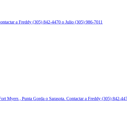
Contactar a Freddy (305) 842-4470 o Julio (305) 986-7011
Fort Myers , Punta Gorda o Sarasota. Contactar a Freddy (305) 842-4470