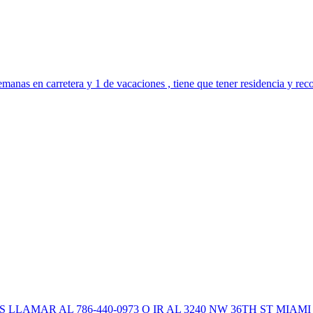
manas en carretera y 1 de vacaciones , tiene que tener residencia y reco
LAMAR AL 786-440-0973 O IR AL 3240 NW 36TH ST MIAMI 