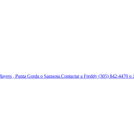
Mayers , Punta Gorda o Sarasota.Contactar a Freddy (305) 842-4470 o Ju