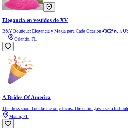
Elegancia en vestidos de XV
B&Y Boutique: Elegancia y Magia para Cada Ocasión 💃🏽🥻👠🎀Ub
Orlando, FL
A Brides Of America
The dress should not be the only focus. The entire gown search should 
Miami, FL