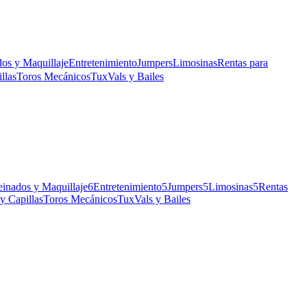
os y Maquillaje
Entretenimiento
Jumpers
Limosinas
Rentas para
llas
Toros Mecánicos
Tux
Vals y Bailes
einados y Maquillaje
6
Entretenimiento
5
Jumpers
5
Limosinas
5
Rentas
 y Capillas
Toros Mecánicos
Tux
Vals y Bailes