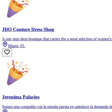
JDO Couture Dress Shop
A one stop shop boutique that carries the a great selection of women's
Miami, FL
Jeronima Palacios
Somos una compañía con la mirada puesta en satisfacer la demanda del