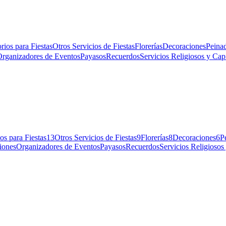
rios para Fiestas
Otros Servicios de Fiestas
Florerías
Decoraciones
Peinad
rganizadores de Eventos
Payasos
Recuerdos
Servicios Religiosos y Capi
os para Fiestas
13
Otros Servicios de Fiestas
9
Florerías
8
Decoraciones
6
P
ciones
Organizadores de Eventos
Payasos
Recuerdos
Servicios Religiosos