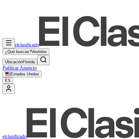
elclasificado
¿Qué buscas?
Vestidos
Ubicación
Florida
Publicar Anuncio
Estados Unidos
ES
elclasificado