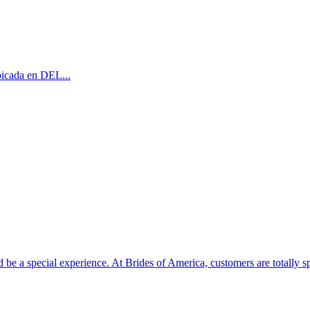
icada en DEL...
be a special experience. At Brides of America, customers are totally sp