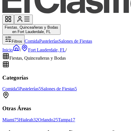
Fiestas, Quinceañeras y Bodas
en Fort Lauderdale, FL
Comida
Pastelerías
Salones de Fiestas
Filtros
Inicio
/
Fort Lauderdale, FL
/
Fiestas, Quinceañeras y Bodas
Categorías
Comida
5
Pastelerías
5
Salones de Fiestas
5
Otras Áreas
Miami
75
Hialeah
32
Orlando
25
Tampa
17