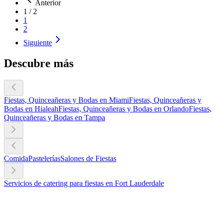
Anterior
1
/
2
1
2
Siguiente
Descubre más
Fiestas, Quinceañeras y Bodas en Miami
Fiestas, Quinceañeras y
Bodas en Hialeah
Fiestas, Quinceañeras y Bodas en Orlando
Fiestas,
Quinceañeras y Bodas en Tampa
Comida
Pastelerías
Salones de Fiestas
Servicios de catering para fiestas en Fort Lauderdale