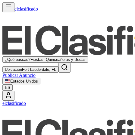
elclasificado
¿Qué buscas?
Fiestas, Quinceañeras y Bodas
Ubicación
Fort Lauderdale, FL
Publicar Anuncio
Estados Unidos
ES
elclasificado