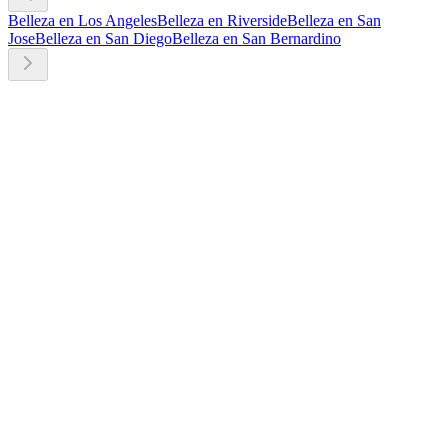
Belleza en Los Angeles
Belleza en Riverside
Belleza en San
Jose
Belleza en San Diego
Belleza en San Bernardino