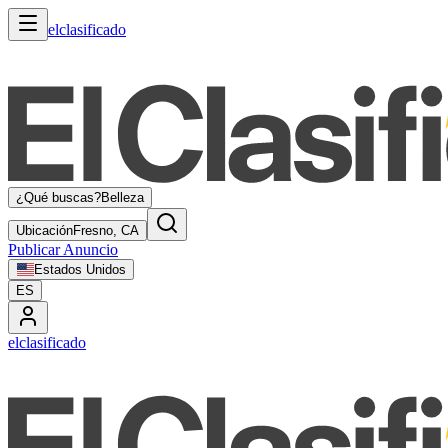
elclasificado
¿Qué buscas?
Belleza
Ubicación
Fresno, CA
Publicar Anuncio
Estados Unidos
ES
elclasificado