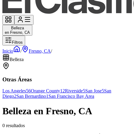
Belleza
en Fresno, CA
Filtros
Inicio
/
Fresno, CA
/
Belleza
Otras Áreas
Los Angeles
56
Orange County
12
Riverside
5
San Jose
5
San
Diego
2
San Bernardino
1
San Francisco Bay Area
Belleza en Fresno, CA
0 resultados