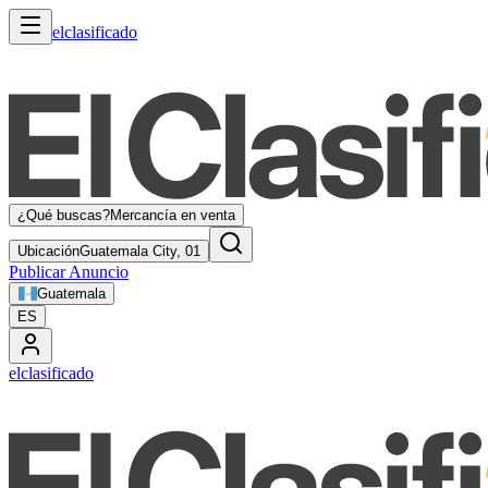
elclasificado
¿Qué buscas?
Mercancía en venta
Ubicación
Guatemala City, 01
Publicar Anuncio
Guatemala
ES
elclasificado