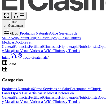
Salud
en Guatemala
Productos Naturales
Otros Servicios de
Filtros
Salud
Acupuntura
Cirugia Laser Ojos y Lasik
Clínicas
Médicas
Doctores en
General
Farmacias
Fertilidad
Gimnasios
Hipnoterapia
Nutricionistas
Opto
y Masajistas
Venas Varicosas
WIC Clinicas y Tiendas
Inicio
/
Todo Guatemala
/
Salud
Categorías
Productos Naturales
6
Otros Servicios de Salud
3
Acupuntura
Cirugia
Laser Ojos y Lasik
Clínicas Médicas
Doctores en
General
Farmacias
Fertilidad
Gimnasios
Hipnoterapia
Nutricionistas
Opto
y Masajistas
Venas Varicosas
WIC Clinicas y Tiendas