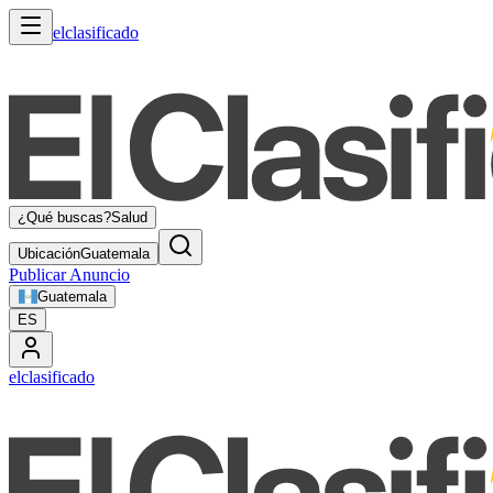
elclasificado
¿Qué buscas?
Salud
Ubicación
Guatemala
Publicar Anuncio
Guatemala
ES
elclasificado