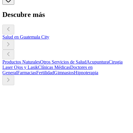
Descubre más
Salud en Guatemala City
Productos Naturales
Otros Servicios de Salud
Acupuntura
Cirugia
Laser Ojos y Lasik
Clínicas Médicas
Doctores en
General
Farmacias
Fertilidad
Gimnasios
Hipnoterapia