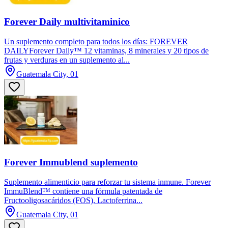
Forever Daily multivitaminico
Un suplemento completo para todos los días: FOREVER
DAILYForever Daily™ 12 vitaminas, 8 minerales y 20 tipos de
frutas y verduras en un suplemento al...
Guatemala City, 01
Forever Immublend suplemento
Suplemento alimenticio para reforzar tu sistema inmune. Forever
ImmuBlend™ contiene una fórmula patentada de
Fructooligosacáridos (FOS), Lactoferrina...
Guatemala City, 01