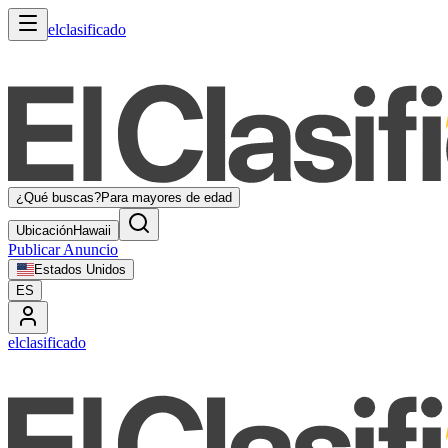
elclasificado
¿Qué buscas?
Para mayores de edad
Ubicación
Hawaii
Publicar Anuncio
Estados Unidos
ES
elclasificado