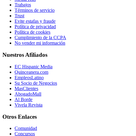
Trabajos
Términos de servicio
Trust
Evite estafas y fraude
Política de privacidad
Política de cookies
Cumplimiento de la CCPA
No vender mi información
Nuestros Afiliados
EC Hispanic Media
Quinceanera.com
EmpleosLatino
Su Socio de Negocios
MasClientes
AbogadoMall
Al Borde
Vivela Revista
Otros Enlaces
Comunidad
Concursos