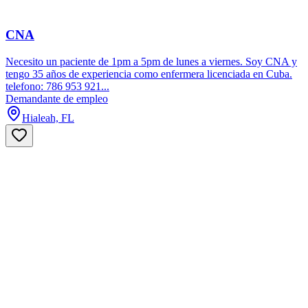
CNA
Necesito un paciente de 1pm a 5pm de lunes a viernes. Soy CNA y
tengo 35 años de experiencia como enfermera licenciada en Cuba.
telefono: 786 953 921...
Demandante de empleo
Hialeah, FL