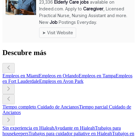
Descubre más
Empleos en Miami
Empleos en Orlando
Empleos en Tampa
Empleos
en Fort Lauderdale
Empleos en Avon Park
Tiempo completo Cuidado de Ancianos
Tiempo parcial Cuidado de
Ancianos
Sin experiencia en Hialeah
Ayudante en Hialeah
Trabajos para
housekeepers
Trabajos para cuidador paliative en Hialeah
Trabajos en