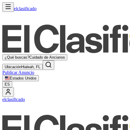
elclasificado
¿Qué buscas?
Cuidado de Ancianos
Ubicación
Hialeah, FL
Publicar Anuncio
Estados Unidos
ES
elclasificado