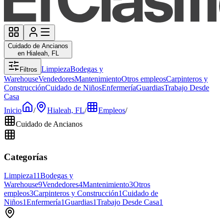
Cuidado de Ancianos
en Hialeah, FL
Limpieza
Bodegas y
Filtros
Warehouse
Vendedores
Mantenimiento
Otros empleos
Carpinteros y
Construcción
Cuidado de Niños
Enfermería
Guardias
Trabajo Desde
Casa
Inicio
/
Hialeah, FL
/
Empleos
/
Cuidado de Ancianos
Categorías
Limpieza
11
Bodegas y
Warehouse
9
Vendedores
4
Mantenimiento
3
Otros
empleos
3
Carpinteros y Construcción
1
Cuidado de
Niños
1
Enfermería
1
Guardias
1
Trabajo Desde Casa
1