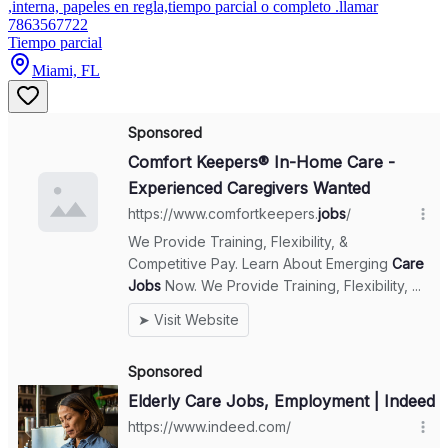
,interna, papeles en regla,tiempo parcial o completo .llamar
7863567722
Tiempo parcial
Miami, FL