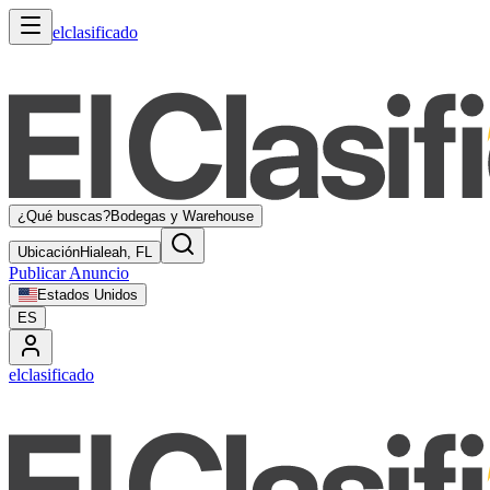
elclasificado
¿Qué buscas?
Bodegas y Warehouse
Ubicación
Hialeah, FL
Publicar Anuncio
Estados Unidos
ES
elclasificado