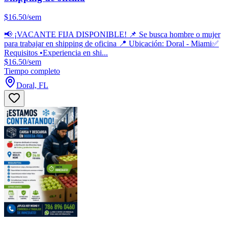
$16.50/sem
📢 ¡VACANTE FIJA DISPONIBLE! 📌 Se busca hombre o mujer
para trabajar en shipping de oficina 📍 Ubicación: Doral - Miami✅
Requisitos •Experiencia en shi...
$16.50/sem
Tiempo completo
Doral, FL