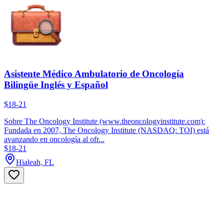
Asistente Médico Ambulatorio de Oncología
Bilingüe Inglés y Español
$18-21
Sobre The Oncology Institute (www.theoncologyinstitute.com):
Fundada en 2007, The Oncology Institute (NASDAQ: TOI) está
avanzando en oncología al ofr...
$18-21
Hialeah, FL