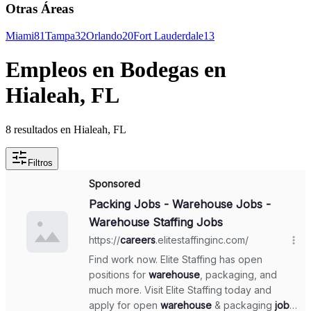
Otras Áreas
Miami
81
Tampa
32
Orlando
20
Fort Lauderdale
13
Empleos en Bodegas en
Hialeah, FL
8 resultados en Hialeah, FL
Filtros