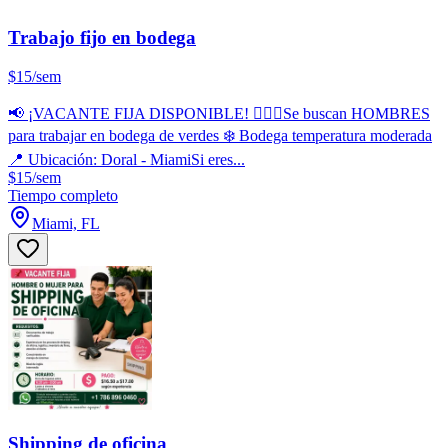
Trabajo fijo en bodega
$15/sem
📢 ¡VACANTE FIJA DISPONIBLE! 🙋🏻‍♂️Se buscan HOMBRES
para trabajar en bodega de verdes ❄️ Bodega temperatura moderada
📍 Ubicación: Doral - MiamiSi eres...
$15/sem
Tiempo completo
Miami, FL
Shipping de oficina