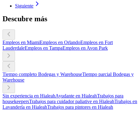
Siguiente
Descubre más
Empleos en Miami
Empleos en Orlando
Empleos en Fort
Lauderdale
Empleos en Tampa
Empleos en Avon Park
Tiempo completo Bodegas y Warehouse
Tiempo parcial Bodegas y
Warehouse
Sin experiencia en Hialeah
Ayudante en Hialeah
Trabajos para
housekeepers
Trabajos para cuidador paliative en Hialeah
Trabajos en
Lavandería en Hialeah
Trabajos para pintores en Hialeah