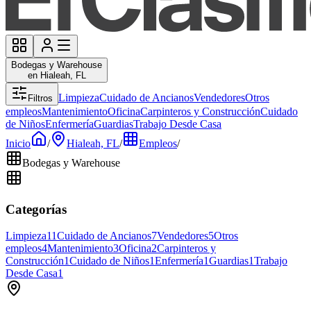
Bodegas y Warehouse
en Hialeah, FL
Limpieza
Cuidado de Ancianos
Vendedores
Otros
Filtros
empleos
Mantenimiento
Oficina
Carpinteros y Construcción
Cuidado
de Niños
Enfermería
Guardias
Trabajo Desde Casa
Inicio
/
Hialeah, FL
/
Empleos
/
Bodegas y Warehouse
Categorías
Limpieza
11
Cuidado de Ancianos
7
Vendedores
5
Otros
empleos
4
Mantenimiento
3
Oficina
2
Carpinteros y
Construcción
1
Cuidado de Niños
1
Enfermería
1
Guardias
1
Trabajo
Desde Casa
1