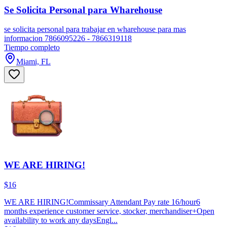
Se Solicita Personal para Wharehouse
se solicita personal para trabajar en wharehouse para mas
informacion 7866095226 - 7866319118
Tiempo completo
Miami, FL
WE ARE HIRING!
$16
WE ARE HIRING!Commissary Attendant Pay rate 16/hour6
months experience customer service, stocker, merchandiser+Open
availability to work any daysEngl...