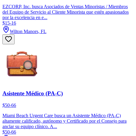
EZCORP, Inc. busca Asociados de Ventas Minoristas / Miembros
del Equipo de Servicio al Cliente Minorista que estén apasionados
por la excelencia en e...
$15-16
Wilton Manors, FL
Asistente Médico (PA-C)
$50-66
Miami Beach Urgent Care busca un Asistente Médico (PA-C)
altamente calificado, autónomo y Certificado por el Consejo para
anclar su equipo clínico. A...
$50-66