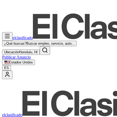
elclasificado
¿Qué buscas?
Buscar empleo, servicio, auto...
Ubicación
Honolulu, HI
Publicar Anuncio
Estados Unidos
ES
elclasificado