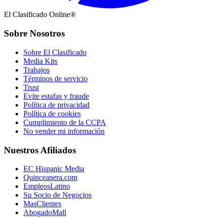
El Clasificado Online®
Sobre Nosotros
Sobre El Clasificado
Media Kits
Trabajos
Términos de servicio
Trust
Evite estafas y fraude
Política de privacidad
Política de cookies
Cumplimiento de la CCPA
No vender mi información
Nuestros Afiliados
EC Hispanic Media
Quinceanera.com
EmpleosLatino
Su Socio de Negocios
MasClientes
AbogadoMall