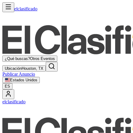
elclasificado
¿Qué buscas?
Otros Eventos
Ubicación
Houston, TX
Publicar Anuncio
Estados Unidos
ES
elclasificado