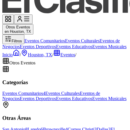
Otros Eventos
en Houston, TX
Eventos Comunitarios
Eventos Culturales
Eventos de
Filtros
Negocios
Eventos Deportivos
Eventos Educativos
Eventos Musicales
Inicio
/
Houston, TX
/
Eventos
/
Otros Eventos
Categorías
Eventos Comunitarios
4
Eventos Culturales
Eventos de
Negocios
Eventos Deportivos
Eventos Educativos
Eventos Musicales
Otras Áreas
San Antonio
8
Laredo
6
Brownsville
4
Corpus Christi
3
Dallas
3
El