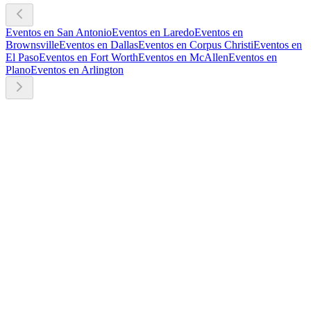
Eventos en San Antonio
Eventos en Laredo
Eventos en
Brownsville
Eventos en Dallas
Eventos en Corpus Christi
Eventos en
El Paso
Eventos en Fort Worth
Eventos en McAllen
Eventos en
Plano
Eventos en Arlington