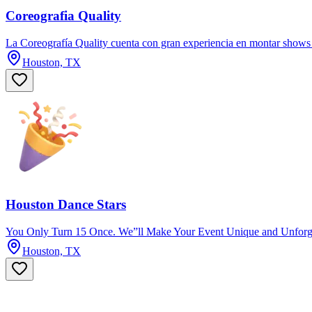
Coreografia Quality
La Coreografía Quality cuenta con gran experiencia en montar shows 
Houston, TX
Houston Dance Stars
You Only Turn 15 Once. We”ll Make Your Event Unique and Unforget
Houston, TX