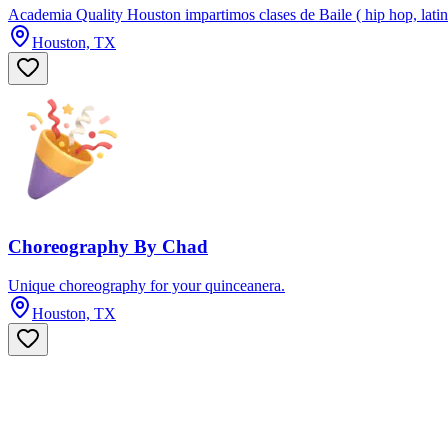
Academia Quality Houston impartimos clases de Baile ( hip hop, latin
Houston, TX
Choreography By Chad
Unique choreography for your quinceanera.
Houston, TX