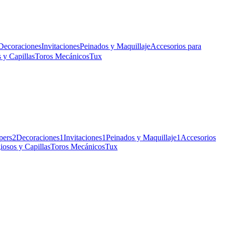
Decoraciones
Invitaciones
Peinados y Maquillaje
Accesorios para
 y Capillas
Toros Mecánicos
Tux
pers
2
Decoraciones
1
Invitaciones
1
Peinados y Maquillaje
1
Accesorios
iosos y Capillas
Toros Mecánicos
Tux