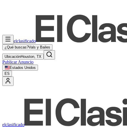
elclasificado
¿Qué buscas?
Vals y Bailes
Ubicación
Houston, TX
Publicar Anuncio
Estados Unidos
ES
elclasificado