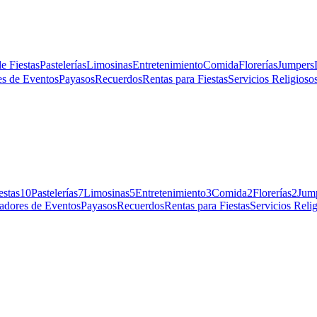
e Fiestas
Pastelerías
Limosinas
Entretenimiento
Comida
Florerías
Jumpers
s de Eventos
Payasos
Recuerdos
Rentas para Fiestas
Servicios Religiosos
estas
10
Pastelerías
7
Limosinas
5
Entretenimiento
3
Comida
2
Florerías
2
Jum
adores de Eventos
Payasos
Recuerdos
Rentas para Fiestas
Servicios Relig