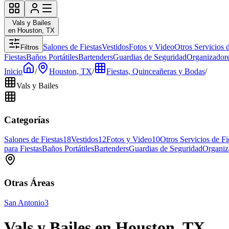
Vals y Bailes
en Houston, TX
Salones de Fiestas
Vestidos
Fotos y Video
Otros Servicios d
Filtros
Fiestas
Baños Portátiles
Bartenders
Guardias de Seguridad
Organizadore
Inicio
/
Houston, TX
/
Fiestas, Quinceañeras y Bodas
/
Vals y Bailes
Categorías
Salones de Fiestas
18
Vestidos
12
Fotos y Video
10
Otros Servicios de Fi
para Fiestas
Baños Portátiles
Bartenders
Guardias de Seguridad
Organiz
Otras Áreas
San Antonio
3
Vals y Bailes en Houston, TX