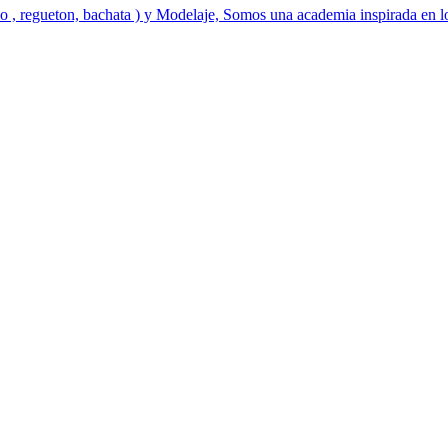
o , regueton, bachata ) y Modelaje, Somos una academia inspirada en l