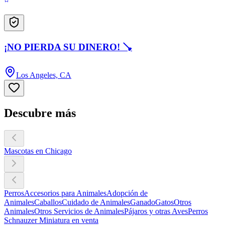
¡NO PIERDA SU DINERO! 🪠
Los Angeles, CA
Descubre más
Mascotas en Chicago
Perros
Accesorios para Animales
Adopción de
Animales
Caballos
Cuidado de Animales
Ganado
Gatos
Otros
Animales
Otros Servicios de Animales
Pájaros y otras Aves
Perros
Schnauzer Miniatura en venta