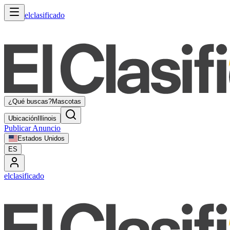
elclasificado
¿Qué buscas?
Mascotas
Ubicación
Illinois
Publicar Anuncio
Estados Unidos
ES
elclasificado