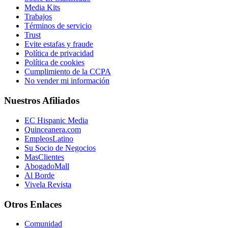
Media Kits
Trabajos
Términos de servicio
Trust
Evite estafas y fraude
Política de privacidad
Política de cookies
Cumplimiento de la CCPA
No vender mi información
Nuestros Afiliados
EC Hispanic Media
Quinceanera.com
EmpleosLatino
Su Socio de Negocios
MasClientes
AbogadoMall
Al Borde
Vivela Revista
Otros Enlaces
Comunidad