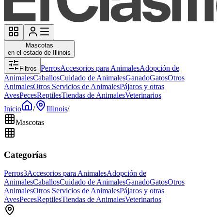
Mascotas
en el estado de Illinois
Perros
Accesorios para Animales
Adopción de
Filtros
Animales
Caballos
Cuidado de Animales
Ganado
Gatos
Otros
Animales
Otros Servicios de Animales
Pájaros y otras
Aves
Peces
Reptiles
Tiendas de Animales
Veterinarios
Inicio
/
Illinois
/
Mascotas
Categorías
Perros
3
Accesorios para Animales
Adopción de
Animales
Caballos
Cuidado de Animales
Ganado
Gatos
Otros
Animales
Otros Servicios de Animales
Pájaros y otras
Aves
Peces
Reptiles
Tiendas de Animales
Veterinarios