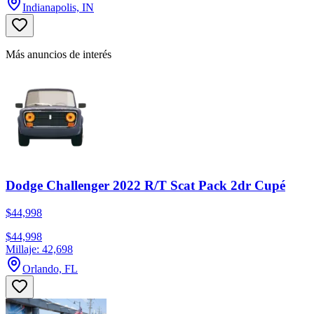
Indianapolis, IN
Más anuncios de interés
Dodge Challenger 2022 R/T Scat Pack 2dr Cupé
$44,998
$44,998
Millaje: 42,698
Orlando, FL