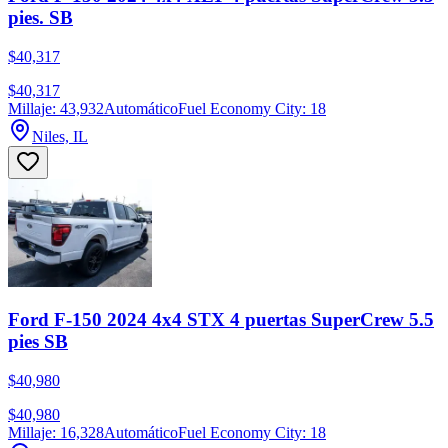
pies. SB
$40,317
$40,317
Millaje: 43,932
Automático
Fuel Economy City: 18
Niles, IL
Ford F-150 2024 4x4 STX 4 puertas SuperCrew 5.5
pies SB
$40,980
$40,980
Millaje: 16,328
Automático
Fuel Economy City: 18