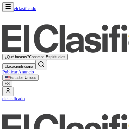
elclasificado
¿Qué buscas?
Consejos Espirituales
Ubicación
Indiana
Publicar Anuncio
Estados Unidos
ES
elclasificado