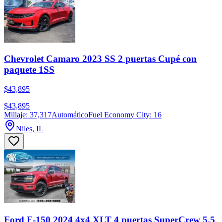
Chevrolet Camaro 2023 SS 2 puertas Cupé con
paquete 1SS
$43,895
$43,895
Millaje: 37,317
Automático
Fuel Economy City: 16
Niles, IL
Ford F-150 2024 4x4 XLT 4 puertas SuperCrew 5.5