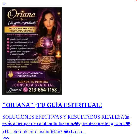
"ORIANA" ¡TU GUÍA ESPIRITUAL!
SOLUCIONES EFECTIVAS Y RESULTADOS REALESAún
estás a tiempo de cambiar tu historia.❤️¿Sientes que te ignora ?❤️
¿Has descubierto una traición? ❤️¿La co...