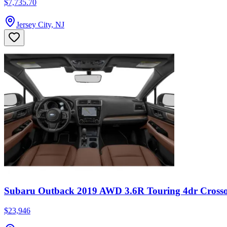
$7,735.70
Jersey City, NJ
Subaru Outback 2019 AWD 3.6R Touring 4dr Cross
$23,946