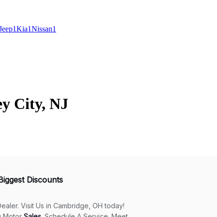
Jeep
1
Kia
1
Nissan
1
y City, NJ