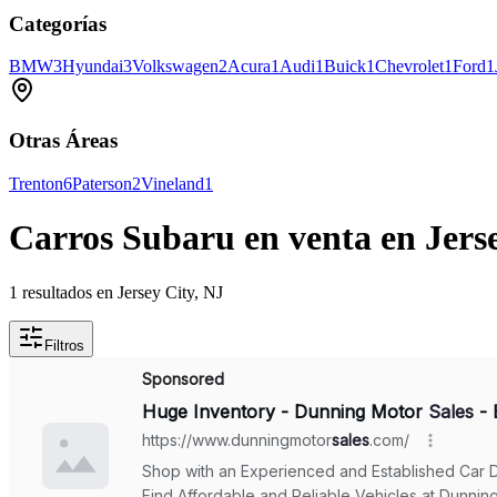
Categorías
BMW
3
Hyundai
3
Volkswagen
2
Acura
1
Audi
1
Buick
1
Chevrolet
1
Ford
1
Otras Áreas
Trenton
6
Paterson
2
Vineland
1
Carros Subaru en venta en Jerse
1 resultados en Jersey City, NJ
Filtros