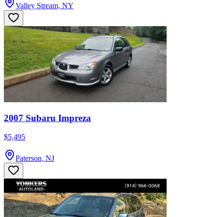
Valley Stream, NY
2007 Subaru Impreza
$5,495
Paterson, NJ