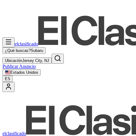
elclasificado
¿Qué buscas?
Subaru
Ubicación
Jersey City, NJ
Publicar Anuncio
Estados Unidos
ES
elclasificado