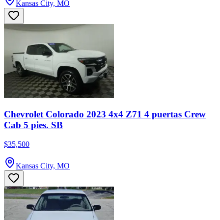
Kansas City, MO
Chevrolet Colorado 2023 4x4 Z71 4 puertas Crew
Cab 5 pies. SB
$35,500
Kansas City, MO