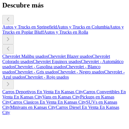
Descubre más
Autos y Trucks en Springfield
Autos y Trucks en Columbia
Autos y
Trucks en Poplar Bluff
Autos y Trucks en Rolla
Chevrolet Malibu usados
Chevrolet Blazer usados
Chevrolet
Colorado usados
Chevrolet Equinox usados
Chevrolet - Automático
usados
Chevrolet - Gasolina usados
Chevrolet - Blanco
usados
Chevrolet - Gris usados
Chevrolet - Negro usados
Chevrolet -
Azul usados
Chevrolet - Rojo usados
Carros Deportivos En Venta En Kansas City
Carros Convertibles En
Venta En Kansas City
Vans en Kansas City
Pickups en Kansas
City
Carros Clasicos En Venta En Kansas City
SUVs en Kansas
City
Minivans en Kansas City
Carros Diesel En Venta En Kansas
City