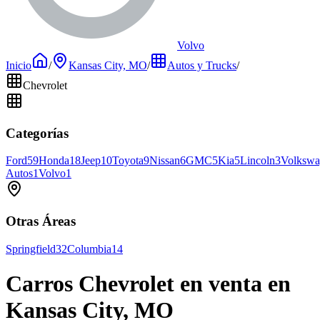
Volvo
Inicio
/
Kansas City, MO
/
Autos y Trucks
/
Chevrolet
Categorías
Ford
59
Honda
18
Jeep
10
Toyota
9
Nissan
6
GMC
5
Kia
5
Lincoln
3
Volkswa
Autos
1
Volvo
1
Otras Áreas
Springfield
32
Columbia
14
Carros Chevrolet en venta en
Kansas City, MO