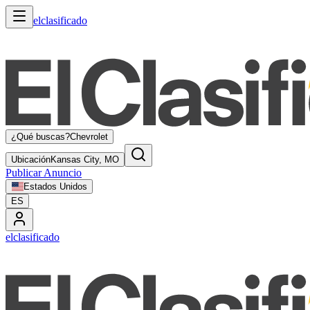
elclasificado
¿Qué buscas?
Chevrolet
Ubicación
Kansas City, MO
Publicar Anuncio
Estados Unidos
ES
elclasificado