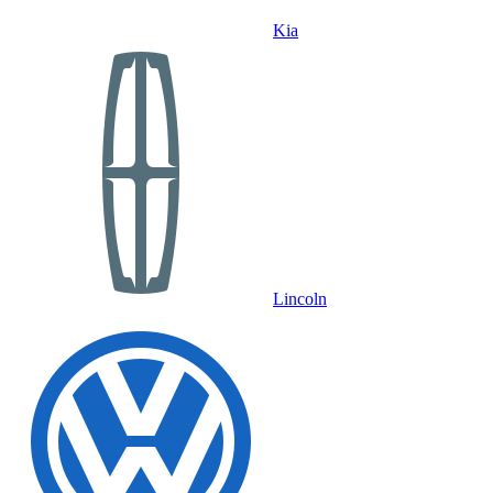
Kia
Lincoln