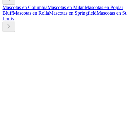
Mascotas en Columbia
Mascotas en Milan
Mascotas en Poplar
Bluff
Mascotas en Rolla
Mascotas en Springfield
Mascotas en St.
Louis