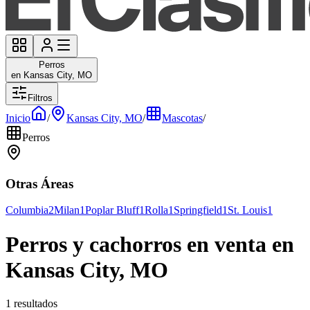
Perros
en Kansas City, MO
Filtros
Inicio
/
Kansas City, MO
/
Mascotas
/
Perros
Otras Áreas
Columbia
2
Milan
1
Poplar Bluff
1
Rolla
1
Springfield
1
St. Louis
1
Perros y cachorros en venta en
Kansas City, MO
1 resultados