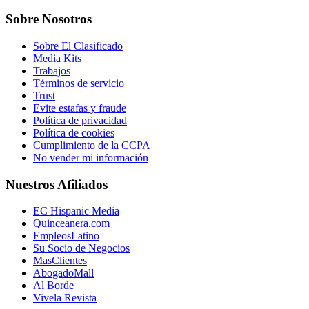
Sobre Nosotros
Sobre El Clasificado
Media Kits
Trabajos
Términos de servicio
Trust
Evite estafas y fraude
Política de privacidad
Política de cookies
Cumplimiento de la CCPA
No vender mi información
Nuestros Afiliados
EC Hispanic Media
Quinceanera.com
EmpleosLatino
Su Socio de Negocios
MasClientes
AbogadoMall
Al Borde
Vivela Revista