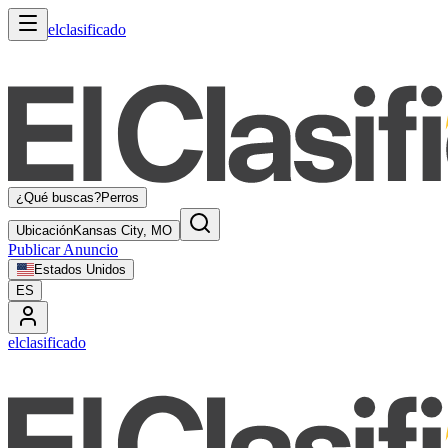
elclasificado
¿Qué buscas?
Perros
Ubicación
Kansas City, MO
Publicar Anuncio
Estados Unidos
ES
elclasificado