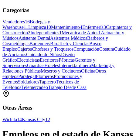
Categorías
Vendedores
16
Bodegas y
Warehouse
11
Limpieza
10
Mantenimiento
4
Enfermería
3
Carpinteros y
Construcción
2
Independientes
1
Mecánica de Autos
1
Actuación y
Músicos
Asistente Dental
Asistentes Médicos
Barberos y
Cosmetólogas
Bartenders
Bio-Tech y Ciencias
Busco
Empleo
Cajeros
Choferes y Troqueros
Computación
Costura
Cuidado
de Ancianos
Cuidado de Niños
Diseño
Gráfico
Electricistas
Escritores
Fábricas
Gerentes y
Supervisores
Guardias
Hoteles
Internet
Jardinero
Marketing y
Relaciones Públicas
Meseros y Cocineros
Oficina
Otros
empleos
Paralegal
Plomeros
Promociones y
Eventos
Soldadores
Tapicero
Técnicos de
Teléfonos
Telemercadeo
Trabajo Desde Casa
Otras Áreas
Wichita
14
Kansas City
12
Empleos en el estado de Kansas