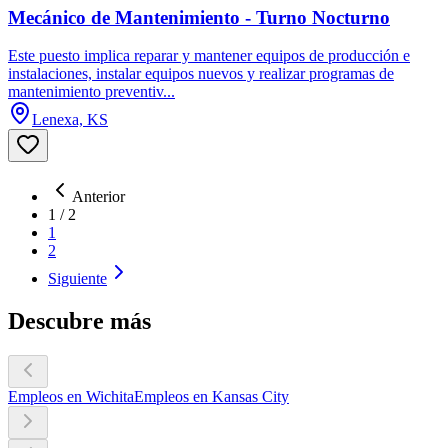
Mecánico de Mantenimiento - Turno Nocturno
Este puesto implica reparar y mantener equipos de producción e
instalaciones, instalar equipos nuevos y realizar programas de
mantenimiento preventiv...
Lenexa, KS
Anterior
1
/
2
1
2
Siguiente
Descubre más
Empleos en Wichita
Empleos en Kansas City