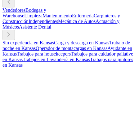
Vendedores
Bodegas y
Warehouse
Limpieza
Mantenimiento
Enfermería
Carpinteros y
Construcción
Independientes
Mecánica de Autos
Actuación y
Músicos
Asistente Dental
Sin experiencia en Kansas
Carga y descarga en Kansas
Trabajo de
noche en Kansas
Operador de montacargas en Kansas
Ayudante en
Kansas
Trabajos para housekeepers
Trabajos para cuidador paliative
en Kansas
Trabajos en Lavandería en Kansas
Trabajos para pintores
en Kansas