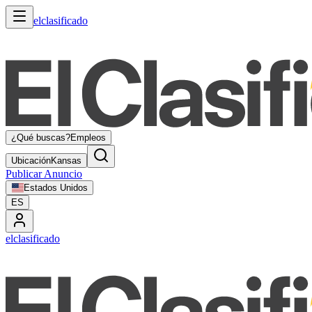
elclasificado
¿Qué buscas?
Empleos
Ubicación
Kansas
Publicar Anuncio
Estados Unidos
ES
elclasificado