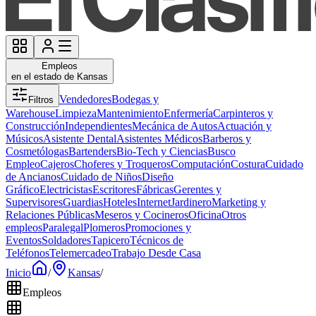
Empleos
en el estado de Kansas
Vendedores
Bodegas y
Filtros
Warehouse
Limpieza
Mantenimiento
Enfermería
Carpinteros y
Construcción
Independientes
Mecánica de Autos
Actuación y
Músicos
Asistente Dental
Asistentes Médicos
Barberos y
Cosmetólogas
Bartenders
Bio-Tech y Ciencias
Busco
Empleo
Cajeros
Choferes y Troqueros
Computación
Costura
Cuidado
de Ancianos
Cuidado de Niños
Diseño
Gráfico
Electricistas
Escritores
Fábricas
Gerentes y
Supervisores
Guardias
Hoteles
Internet
Jardinero
Marketing y
Relaciones Públicas
Meseros y Cocineros
Oficina
Otros
empleos
Paralegal
Plomeros
Promociones y
Eventos
Soldadores
Tapicero
Técnicos de
Teléfonos
Telemercadeo
Trabajo Desde Casa
Inicio
/
Kansas
/
Empleos